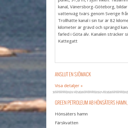
kanal, Vänersborg-Göteborg, bildar
vattenväg tvärs genom Sverige från k
Trollhätte kanal i sin tur är 82 kilo
kilometer är grävd och sprängd kana
farled i Göta älv. Kanalen sträcker si
Kattegatt
ANSLUT EN SJÖMACK
Visa detaljer
GREEN PETROLEUM AB HÖNSÄTERS HAMN, 
Hönsäters hamn
Färskvatten