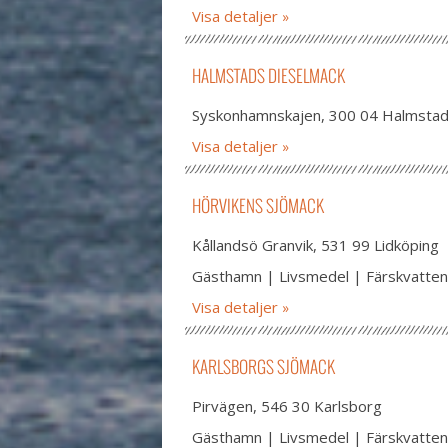
Visa detaljer
HALMSTADS DIESELMACK
Syskonhamnskajen, 300 04 Halmsta
Visa detaljer
HÖRVIKENS SJÖMACK
Kållandsö Granvik, 531 99 Lidköping
Gästhamn | Livsmedel | Färskvatten
Visa detaljer
KARLSBORGS SJÖMACK
Pirvägen, 546 30 Karlsborg
Gästhamn | Livsmedel | Färskvatten