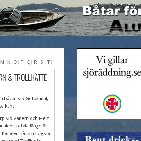
M
N
O
P
Q
R
S
T
RN & TROLLHÄTTE
ka båten vid Götakanal,
e kanal.
torp vid Vänern och Mem
analens totala längd är
 Kanalen når sin högsta
mmans med Trollhätte