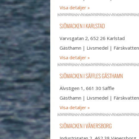
Visa detaljer
SJÖMACKEN I KARLSTAD
Varvsgatan 2, 652 26 Karlstad
Gästhamn | Livsmedel | Färskvatten
Visa detaljer
SJÖMACKEN I SÄFFLES GÄSTHAMN
Älvstigen 1, 661 30 Säffle
Gästhamn | Livsmedel | Färskvatten
Visa detaljer
SJÖMACKEN I VÄNERSBORG
Industrigatan 2, 462 38 Vänersborg