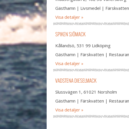
Gästhamn | Livsmedel | Färskvatten
Visa detaljer
SPIKEN SJÖMACK
Kållandsö, 531 99 Lidköping
Gästhamn | Färskvatten | Restaura
Visa detaljer
VADSTENA DIESELMACK
Slussvägen 1, 61021 Norsholm
Gästhamn | Färskvatten | Restaura
Visa detaljer