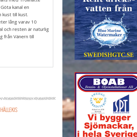
 Göta kanal en
ust till kust.
meter lång varav 10
l och resten är naturlig
g från Vänern till
HÄLLEKIS