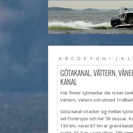
A
B
C
D
E
F
G
H
I
J
K
L
U
V
W
X
Y
Z
#
GÖTAKANAL, VÄTTERN, VÄNE
KANAL
Här finner sjömackar där ni kan tan
Vättern, Vänern och utmed Trollhätt
Göta kanal sträcker sig mellan Sjö
vid Östersjön och har 58 slussar. K
190 km, varav 87 km är grävd kanal.
punkt, 91,8 m, i sjön Viken. Tillsa