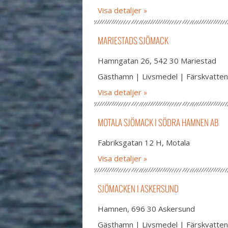
Visa detaljer
MARIESTADS SJÖMACK
Hamngatan 26, 542 30 Mariestad
Gästhamn | Livsmedel | Färskvatten
Visa detaljer
MOTALA SJÖMACK I SÖDRA HAMNEN AB
Fabriksgatan 12 H, Motala
Visa detaljer
SJÖMACKEN I ASKERSUND
Hamnen, 696 30 Askersund
Gästhamn | Livsmedel | Färskvatten