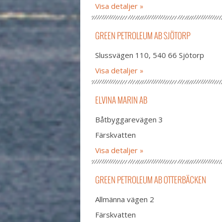
Visa detaljer
GREEN PETROLEUM AB SJÖTORP
Slussvägen 110, 540 66 Sjötorp
Visa detaljer
ELVINA MARIN AB
Båtbyggarevägen 3
Färskvatten
Visa detaljer
GREEN PETROLEUM AB OTTERBÄCKEN
Allmänna vägen 2
Färskvatten