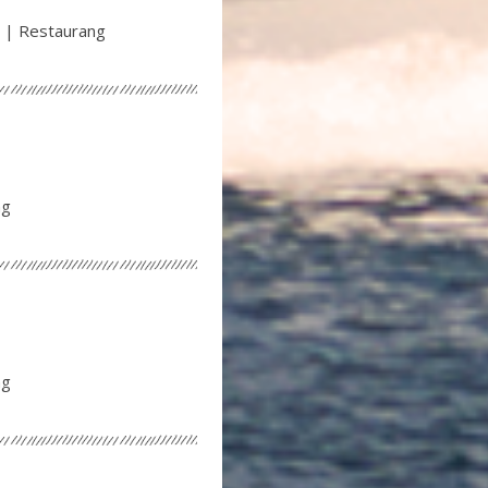
 | Restaurang
ng
ng