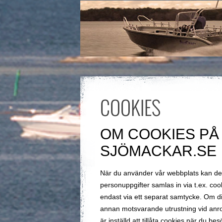
COOKIES
OM COOKIES PÅ
SJÖMACKAR.SE
När du använder vår webbplats kan de
personuppgifter samlas in via t.ex. coo
endast via ett separat samtycke. Om di
annan motsvarande utrustning vid anr
är inställd att tillåta cookies när du 