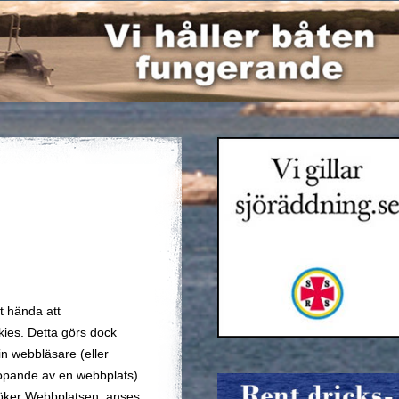
t hända att
kies. Detta görs dock
n webbläsare (eller
opande av en webbplats)
besöker Webbplatsen, anses