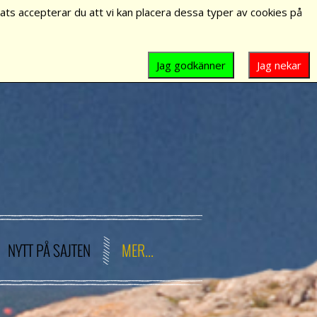
ts accepterar du att vi kan placera dessa typer av cookies på
Jag godkänner
Jag nekar
NYTT PÅ SAJTEN
MER...