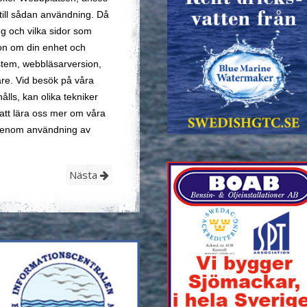
till sådan användning. Då
g och vilka sidor som
ion om din enhet och
stem, webbläsarversion,
are. Vid besök på våra
ålls, kan olika tekniker
 att lära oss mer om våra
 genom användning av
Nästa