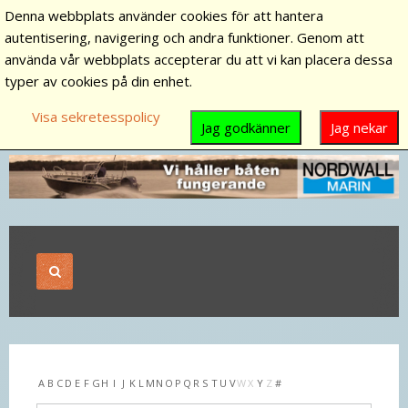
Denna webbplats använder cookies för att hantera
autentisering, navigering och andra funktioner. Genom att
använda vår webbplats accepterar du att vi kan placera dessa
typer av cookies på din enhet.
Visa sekretesspolicy
Jag godkänner
Jag nekar
A
B
C
D
E
F
G
H
I
J
K
L
M
N
O
P
Q
R
S
T
U
V
W
X
Y
Z
#